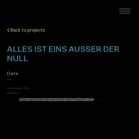
Back to projects
ALLES IST EINS AUSSER DER
NULL
Date
2020
2020 ‧ documentary ‧ 94 min
⎯⎯⎯⎯⎯⎯⎯
sound superviser